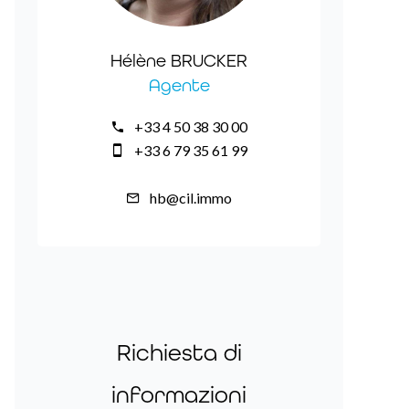
Hélène BRUCKER
Agente
+33 4 50 38 30 00
+33 6 79 35 61 99
hb@cil.immo
Richiesta di
informazioni