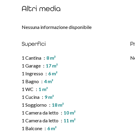
Altri media
Nessuna informazione disponibile
Superfici
P
1 Cantina
8 m²
Ne
1 Garage
17 m²
1 Ingresso
6 m²
1 Bagno
4 m²
1 WC
1 m²
1 Cucina
9 m²
1 Soggiorno
18 m²
1 Camera da letto
10 m²
1 Camera da letto
11 m²
1 Balcone
6 m²