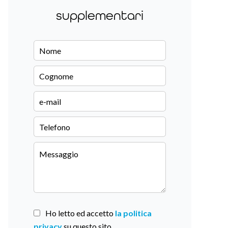
supplementari
Ho letto ed accetto
la politica
privacy
su questo sito