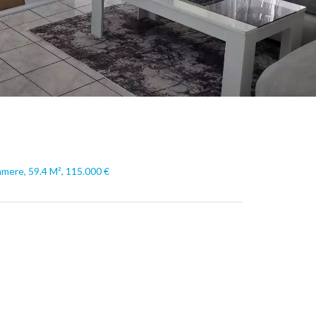
amere, 59.4 M², 115.000 €