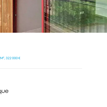
 M², 322 000 €
que