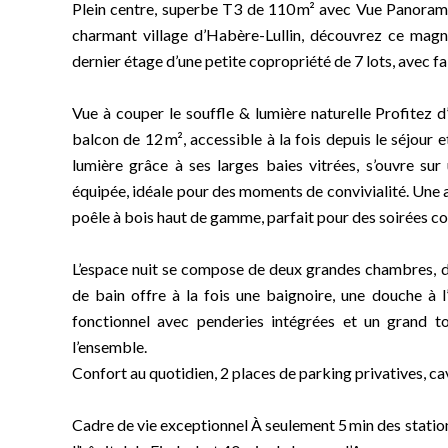
Plein centre, superbe T3 de 110 m² avec Vue Panorami
charmant village d’Habère-Lullin, découvrez ce magn
dernier étage d’une petite copropriété de 7 lots, avec fa
Vue à couper le souffle & lumière naturelle Profitez
balcon de 12 m², accessible à la fois depuis le séjour 
lumière grâce à ses larges baies vitrées, s’ouvre su
équipée, idéale pour des moments de convivialité. Une
poêle à bois haut de gamme, parfait pour des soirées co
L’espace nuit se compose de deux grandes chambres, do
de bain offre à la fois une baignoire, une douche à l’i
fonctionnel avec penderies intégrées et un grand t
l’ensemble.
Confort au quotidien, 2 places de parking privatives, ca
Cadre de vie exceptionnel À seulement 5 min des statio