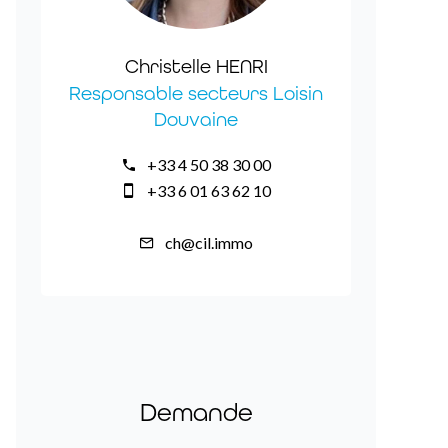
Christelle HENRI
Responsable secteurs Loisin
Douvaine
+33 4 50 38 30 00
+33 6 01 63 62 10
ch@cil.immo
Demande