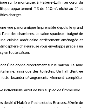
que sur la montagne, à Habère-Lullin, au cœur du
ifique appartement T3 de 110 m², niché au 2ᵉ et
ibles charges.
 d’une vue panoramique imprenable depuis le grand
et l’une des chambres. Le salon spacieux, baigné de
r une cuisine américaine entièrement aménagée et
 atmosphère chaleureuse vous enveloppe grâce à un
sy en toute saison.
nt l’une donne directement sur le balcon. La salle
talienne, ainsi que des toilettes. Un hall d’entrée
oilette buanderie/rangements viennent compléter
ve individuelle, arrêt de bus au pied de l’immeuble
ns de ski d’Habère-Poche et des Brasses, 30 min de