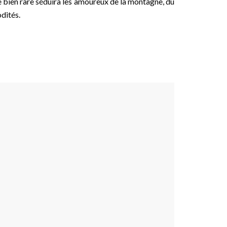
ce bien rare séduira les amoureux de la montagne, du
dités.