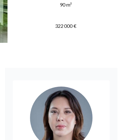
90 m²
322 000 €